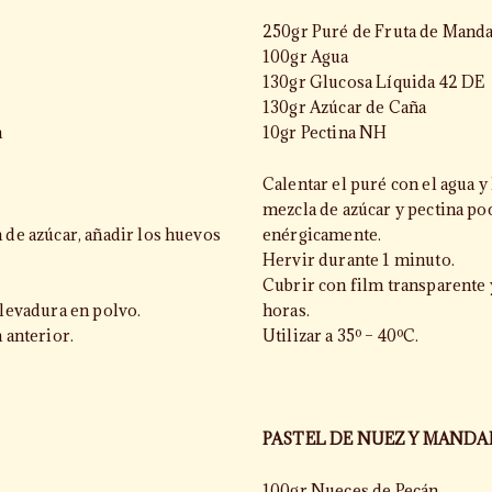
250gr Puré de Fruta de Mand
100gr Agua
130gr Glucosa Líquida 42 DE
130gr Azúcar de Caña
a
10gr Pectina NH
Calentar el puré con el agua y 
mezcla de azúcar y pectina po
a de azúcar, añadir los huevos
enérgicamente.
Hervir durante 1 minuto.
Cubrir con film transparente 
 levadura en polvo.
horas.
a anterior.
Utilizar a 35º – 40ºC.
PASTEL DE NUEZ Y MANDA
100gr Nueces de Pecán