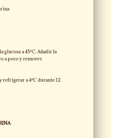
arina
la glucosa a 45ºC. Añadir la
co a poco y remover
y refrigerar a 4ºC durante 12
RINA