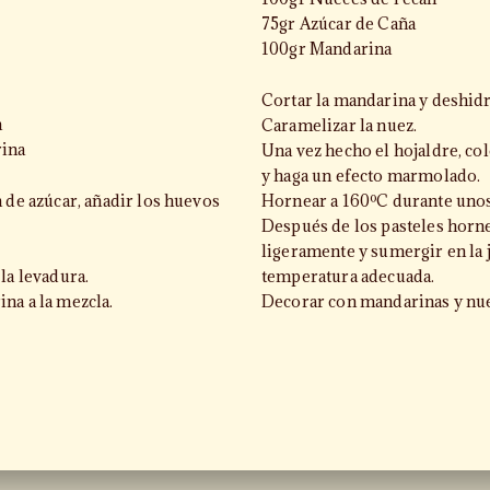
75gr Azúcar de Caña
100gr Mandarina
Cortar la mandarina y deshidr
a
Caramelizar la nuez.
rina
Una vez hecho el hojaldre, co
y haga un efecto marmolado.
a de azúcar, añadir los huevos
Hornear a 160ºC durante uno
Después de los pasteles horne
ligeramente y sumergir en la 
la levadura.
temperatura adecuada.
na a la mezcla.
Decorar con mandarinas y nue