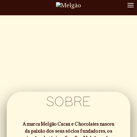
To
nav
SOBRE
A marca Melgão Cacau e Chocolates nasceu
da paixão dos seus sócios fundadores, os