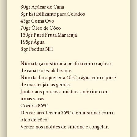
30gr Açúcar de Cana
3gr Estabilizante para Gelados
45gr Gema Ovo
70gr Óleo de Côco
150gr Puré Fruta Maracujá
195gr Água
8gr Pectina NH
Numa taça misturar a pectina com o açúcar
de cana e o estabilizante.
Num tacho aquecer a 40ºC a água com o puré
de maracujá e as gemas.
Juntar aos poucos a mistura anterior com
umas varas.
Cozer a 85ºC.
Deixar arrefecer a 35ºC e emulsionar com o
óleo de côco.
Verter nos moldes de silicone e congelar.