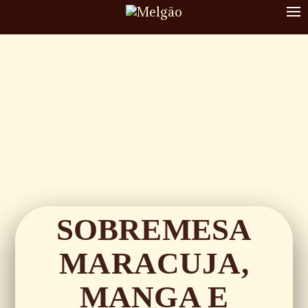
To
nav
SOBREMESA
MARACUJA,
MANGA E