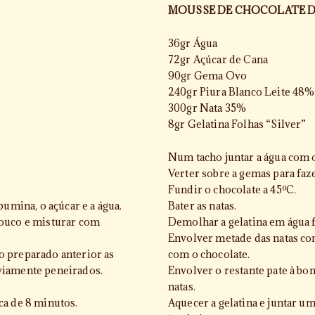
MOUSSE DE CHOCOLATE DE
36gr Água
72gr Açúcar de Cana
90gr Gema Ovo
240gr Piura Blanco Leite 48%
300gr Nata 35%
8gr Gelatina Folhas “Silver”
Num tacho juntar a água com o
Verter sobre a gemas para faz
Fundir o chocolate a 45ºC.
bumina, o açúcar e a água.
Bater as natas.
pouco e misturar com
Demolhar a gelatina em água f
Envolver metade das natas co
 preparado anterior as
com o chocolate.
viamente peneirados.
Envolver o restante pate à bo
natas.
ca de 8 minutos.
Aquecer a gelatina e juntar u