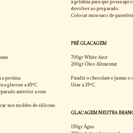
à gelatina para que possa apr
devolver ao preparado.
Colocar num saco de pastelei
PRÉ GLACAGEM
bana
700gr White Azor
200gr Óleo Alimentar
 a pectina.
Fundir o chocolate e juntar o 
 a glucose a 45ºC.
Usar a 35ºC.
parado anterior a esta
car nos moldes de silicone.
GLACAGEM NEUTRA BRAN
150gr Água