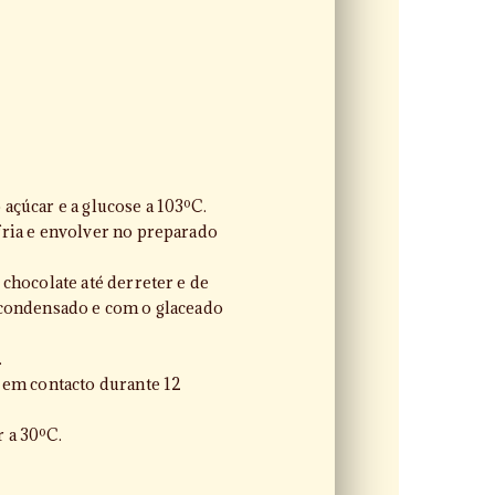
açúcar e a glucose a 103ºC.
fria e envolver no preparado
 chocolate até derreter e de
 condensado e com o glaceado
.
 em contacto durante 12
 a 30ºC.