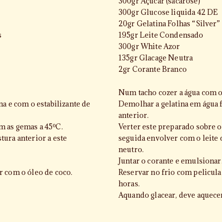
300gr Açúcar (sacarose)
300gr Glucose liquida 42 DE
20gr Gelatina Folhas “Silver”
s
195gr Leite Condensado
300gr White Azor
135gr Glacage Neutra
2gr Corante Branco
Num tacho cozer a água com o 
na e com o estabilizante de
Demolhar a gelatina em água 
anterior.
m as gemas a 45ºC.
Verter este preparado sobre o
ura anterior a este
seguida envolver com o leite
neutro.
Juntar o corante e emulsionar
r com o óleo de coco.
Reservar no frio com pelicula
horas.
Aquando glacear, deve aquecer