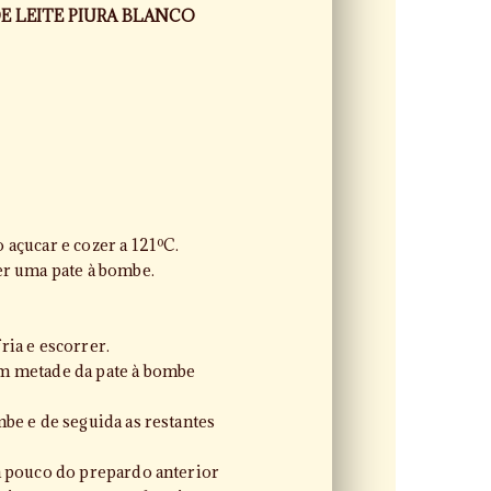
 LEITE PIURA BLANCO
 açucar e cozer a 121ºC.
er uma pate à bombe.
ria e escorrer.
m metade da pate à bombe
mbe e de seguida as restantes
m pouco do prepardo anterior