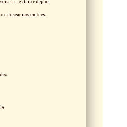
oximar as textura e depois
ro e dosear nos moldes.
óleo.
CA