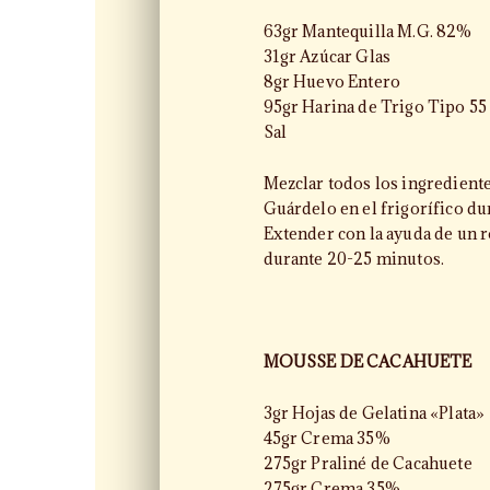
63gr Mantequilla M.G. 82%
31gr Azúcar Glas
8gr Huevo Entero
95gr Harina de Trigo Tipo 55
Sal
Mezclar todos los ingredient
Guárdelo en el frigorífico du
Extender con la ayuda de un r
durante 20-25 minutos.
MOUSSE DE CACAHUETE
3gr Hojas de Gelatina «Plata»
45gr Crema 35%
275gr Praliné de Cacahuete
275gr Crema 35%