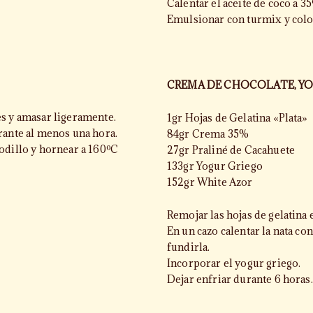
Calentar el aceite de coco a 3
Emulsionar con turmix y colo
CREMA DE CHOCOLATE, Y
es y amasar ligeramente.
1gr Hojas de Gelatina «Plata»
rante al menos una hora.
84gr Crema 35%
odillo y hornear a 160ºC
27gr Praliné de Cacahuete
133gr Yogur Griego
152gr White Azor
Remojar las hojas de gelatina e
En un cazo calentar la nata con 
fundirla.
Incorporar el yogur griego.
Dejar enfriar durante 6 horas.