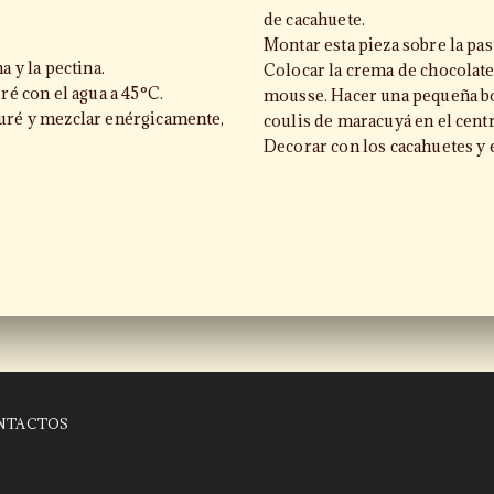
de cacahuete.
Montar esta pieza sobre la past
a y la pectina.
Colocar la crema de chocolate
uré con el agua a 45°C.
mousse. Hacer una pequeña bol
puré y mezclar enérgicamente,
coulis de maracuyá en el cent
Decorar con los cacahuetes y e
NTACTOS