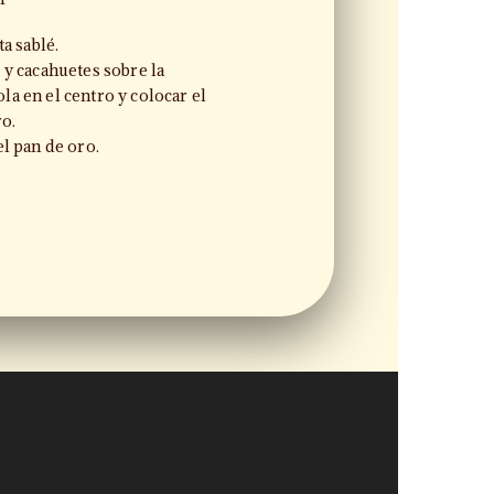
a sablé.
 y cacahuetes sobre la
a en el centro y colocar el
ro.
l pan de oro.