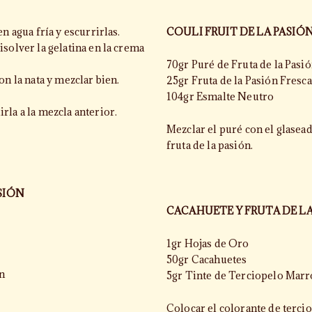
n agua fría y escurrirlas.
COULI FRUIT DE LA PASIÓ
solver la gelatina en la crema
70gr Puré de Fruta de la Pasi
on la nata y mezclar bien.
25gr Fruta de la Pasión Fresca
104gr Esmalte Neutro
rla a la mezcla anterior.
Mezclar el puré con el glasead
fruta de la pasión.
SIÓN
CACAHUETE Y FRUTA DE L
1gr Hojas de Oro
50gr Cacahuetes
ón
5gr Tinte de Terciopelo Mar
Colocar el colorante de terci